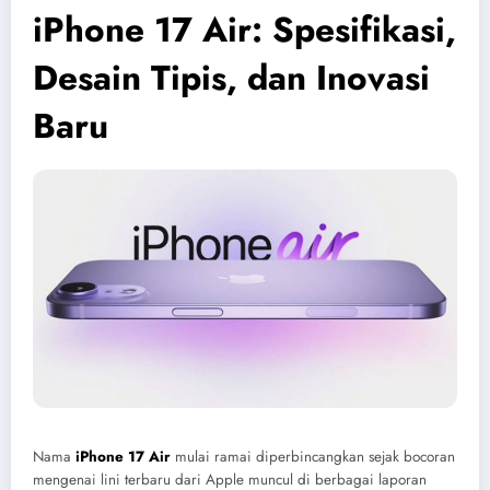
iPhone 17 Air: Spesifikasi,
Desain Tipis, dan Inovasi
Baru
Nama
iPhone 17 Air
mulai ramai diperbincangkan sejak bocoran
mengenai lini terbaru dari
Apple
muncul di berbagai laporan