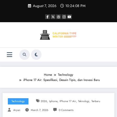
Skip
August 7, 2026
10:24:09 PM
to
content
Home
Technology
iPhone 17 Air: Spesifikasi, Desain Tipis, dan Inovasi Baru
,
,
,
,
Technology
2026
Iphone
IPhone 17 Air
Teknologi
Terbaru
Aryan
March 7, 2026
0 Comments