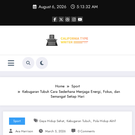
Skip
August 6, 2026
5:13:33 AM
to
content
Home
Sport
Kebugaran Tubuh Cara Sederhana Menjaga Energi, Fokus, dan
Semangat Setiap Hari
,
,
Sport
Gaya Hidup Sehat
Kebugaran Tubuh
Pola Hidup Aktif
Ava Harrison
March 5, 2026
0 Comments