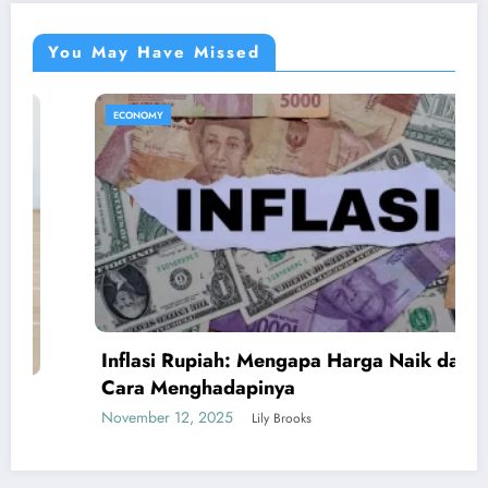
You May Have Missed
ECONOMY
Inflasi Rupiah: Mengapa Harga Naik dan
Cara Menghadapinya
November 12, 2025
Lily Brooks