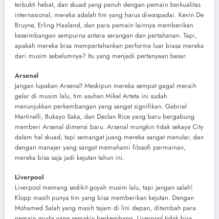
terbukti hebat, dan skuad yang penuh dengan pemain berkualitas
internasional, mereka adalah tim yang harus diwaspadai. Kevin De
Bruyne, Erling Haaland, dan para pemain lainnya memberikan
keseimbangan sempurna antara serangan dan pertahanan. Tapi,
apakah mereka bisa mempertahankan performa luar biasa mereka
dari musim sebelumnya? Itu yang menjadi pertanyaan besar.
Arsenal
Jangan lupakan Arsenal! Meskipun mereka sempat gagal meraih
gelar di musim lalu, tim asuhan Mikel Arteta ini sudah
menunjukkan perkembangan yang sangat signifikan. Gabriel
Martinelli, Bukayo Saka, dan Declan Rice yang baru bergabung
memberi Arsenal dimensi baru. Arsenal mungkin tidak sekaya City
dalam hal skuad, tapi semangat juang mereka sangat menular, dan
dengan manajer yang sangat memahami filosofi permainan,
mereka bisa saja jadi kejutan tahun ini.
Liverpool
Liverpool memang sedikit goyah musim lalu, tapi jangan salah!
Klopp masih punya tim yang bisa memberikan kejutan. Dengan
Mohamed Salah yang masih tajam di lini depan, ditambah para
pemain muda yang semakin berkembang, Liverpool tidak bisa