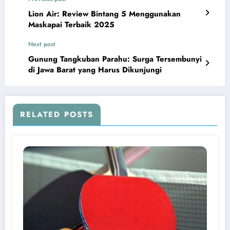
Lion Air: Review Bintang 5 Menggunakan
Maskapai Terbaik 2025
Next post
Gunung Tangkuban Parahu: Surga Tersembunyi
di Jawa Barat yang Harus Dikunjungi
RELATED POSTS