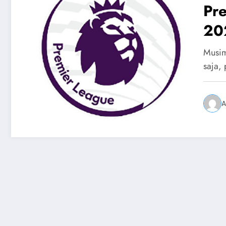
Pre
202
Me
Musim
saja,
A