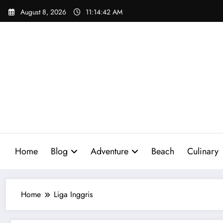
Skip
August 8, 2026
11:14:43 AM
to
content
Home
Blog
Adventure
Beach
Culinary
Home
Liga Inggris