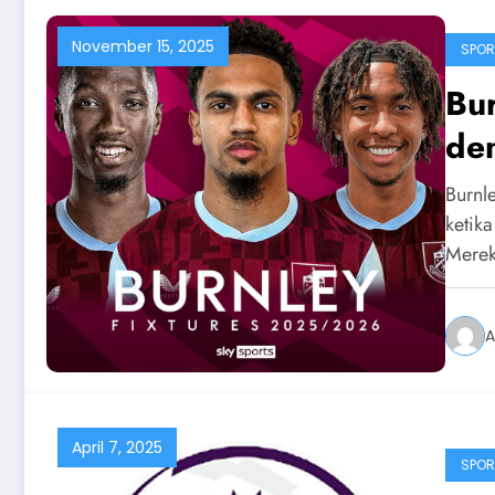
November 15, 2025
SPOR
Bu
den
Ma
Burnl
ketik
Mere
A
April 7, 2025
SPOR