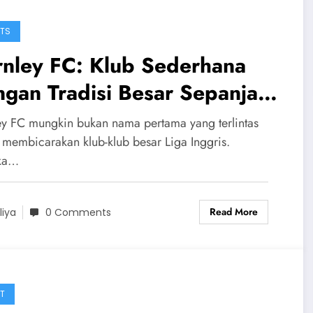
TS
rnley FC: Klub Sederhana
gan Tradisi Besar Sepanjang
sa
ey FC mungkin bukan nama pertama yang terlintas
a membicarakan klub-klub besar Liga Inggris.
ka…
Read More
liya
0 Comments
T