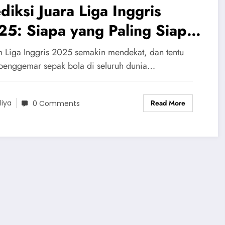
diksi Juara Liga Inggris
5: Siapa yang Paling Siap
rebut Gelar ?
 Liga Inggris 2025 semakin mendekat, dan tentu
 penggemar sepak bola di seluruh dunia…
Read More
liya
0 Comments