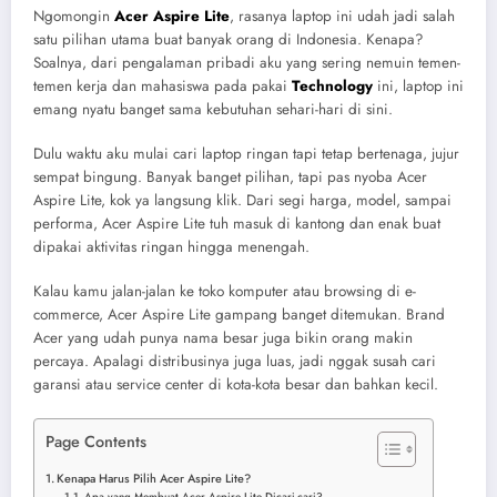
Ngomongin
Acer Aspire Lite
, rasanya laptop ini udah jadi salah
satu pilihan utama buat banyak orang di Indonesia. Kenapa?
Soalnya, dari pengalaman pribadi aku yang sering nemuin temen-
temen kerja dan mahasiswa pada pakai
Technology
ini, laptop ini
emang nyatu banget sama kebutuhan sehari-hari di sini.
Dulu waktu aku mulai cari laptop ringan tapi tetap bertenaga, jujur
sempat bingung. Banyak banget pilihan, tapi pas nyoba Acer
Aspire Lite, kok ya langsung klik. Dari segi harga, model, sampai
performa, Acer Aspire Lite tuh masuk di kantong dan enak buat
dipakai aktivitas ringan hingga menengah.
Kalau kamu jalan-jalan ke toko komputer atau browsing di e-
commerce, Acer Aspire Lite gampang banget ditemukan. Brand
Acer yang udah punya nama besar juga bikin orang makin
percaya. Apalagi distribusinya juga luas, jadi nggak susah cari
garansi atau service center di kota-kota besar dan bahkan kecil.
Page Contents
Kenapa Harus Pilih Acer Aspire Lite?
Apa yang Membuat Acer Aspire Lite Dicari-cari?