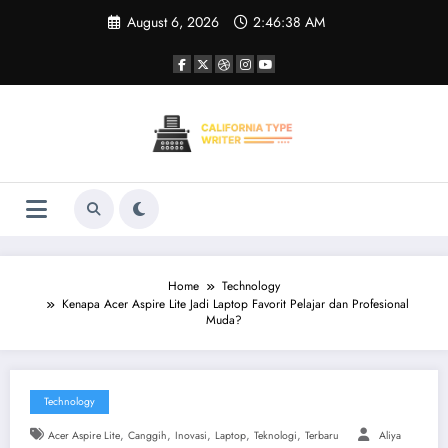
Skip
August 6, 2026
2:46:38 AM
to
content
Home
Technology
Kenapa Acer Aspire Lite Jadi Laptop Favorit Pelajar dan Profesional
Muda?
Technology
,
,
,
,
,
Acer Aspire Lite
Canggih
Inovasi
Laptop
Teknologi
Terbaru
Aliya