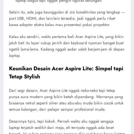
laptop bagus tapi nggak pengin nguras tabungan.
Selain itu, ada juga keunggulan di sisi konektivitas yang lengkap —
port USB, HDMI, dan lain-lain tersedia. Jadi nggak perlu ribet
bawa adaptor ekstra kalau mau presentasi pakai proyektor.
Kalau aku sendiri, waktu pertama beli Acer Aspire Lite, yang bikin
jatuh hati itu layar cukup jernih dan keyboard nyaman banget buat
ngetik lama-lama. Kadang nggak sadar udah berjam-jam di depan
laptop.
Keunikan Desain Acer Aspire Lite: Simpel tapi
Tetap Stylish
Dari segi desain, Acer Aspire Lite nggak neko-neko tapi tetap
punya aura modern yang bikin betah dipandang. Warnanya yang
biasanya netral seperti silver atau abu-abu muda bikin cocok untuk
semua kalangan, dari pelajar sampai profesional muda.
Desainnya tipis, tapi kokoh. Pernah waktu aku nggak sengaja
laptop terjatuh sedikit dari meja, eh ternyata nggak ada lecet
berarti. Ini cukup ngejaga rasa percaya diri saat bawa-bawa laptop