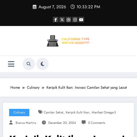
Skip
August 7, 2026
10:33:22 PM
to
content
Home
Culinary
Keripik Kulit Ikan: Inovasi Camilan Sehat yang Lezat
,
,
Culinary
Camilan Sehat
Keripik Kulit Ikan
Manfaat Omega-3
Bianca Martins
December 20, 2024
0 Comments