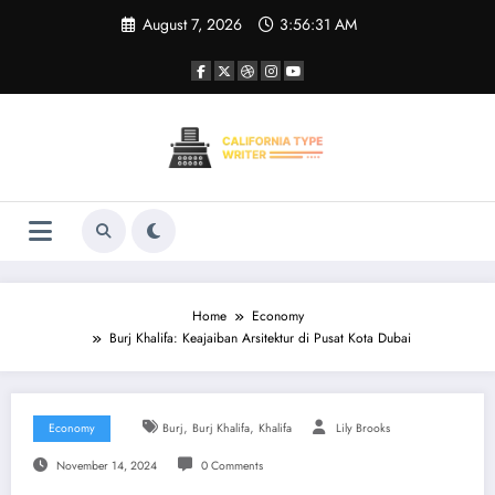
Skip
August 7, 2026
3:56:31 AM
to
content
Home
Economy
Burj Khalifa: Keajaiban Arsitektur di Pusat Kota Dubai
,
,
Economy
Burj
Burj Khalifa
Khalifa
Lily Brooks
November 14, 2024
0 Comments