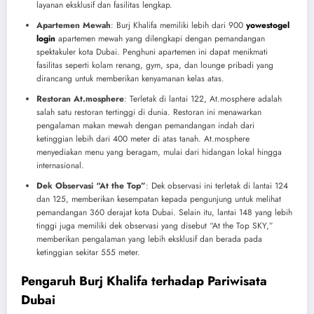
layanan eksklusif dan fasilitas lengkap.
Apartemen Mewah
: Burj Khalifa memiliki lebih dari 900
yowestogel
login
apartemen mewah yang dilengkapi dengan pemandangan
spektakuler kota Dubai. Penghuni apartemen ini dapat menikmati
fasilitas seperti kolam renang, gym, spa, dan lounge pribadi yang
dirancang untuk memberikan kenyamanan kelas atas.
Restoran At.mosphere
: Terletak di lantai 122, At.mosphere adalah
salah satu restoran tertinggi di dunia. Restoran ini menawarkan
pengalaman makan mewah dengan pemandangan indah dari
ketinggian lebih dari 400 meter di atas tanah. At.mosphere
menyediakan menu yang beragam, mulai dari hidangan lokal hingga
internasional.
Dek Observasi “At the Top”
: Dek observasi ini terletak di lantai 124
dan 125, memberikan kesempatan kepada pengunjung untuk melihat
pemandangan 360 derajat kota Dubai. Selain itu, lantai 148 yang lebih
tinggi juga memiliki dek observasi yang disebut “At the Top SKY,”
memberikan pengalaman yang lebih eksklusif dan berada pada
ketinggian sekitar 555 meter.
Pengaruh Burj Khalifa terhadap Pariwisata
Dubai