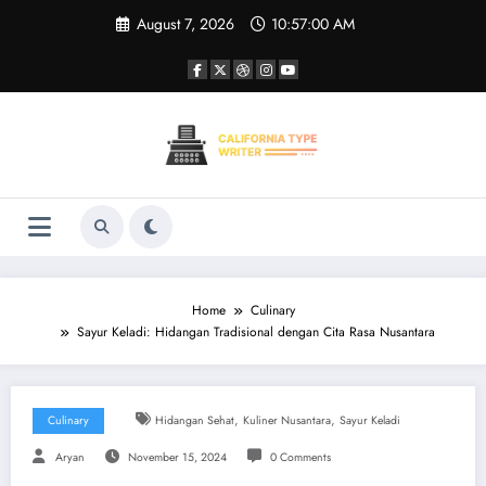
Skip
August 7, 2026
10:57:00 AM
to
content
Home
Culinary
Sayur Keladi: Hidangan Tradisional dengan Cita Rasa Nusantara
,
,
Culinary
Hidangan Sehat
Kuliner Nusantara
Sayur Keladi
Aryan
November 15, 2024
0 Comments