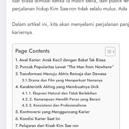
luar biasa dimulai ketika ia masih belia, dan publik
perjalanan hidup Kim Sae-ron tidak selalu mulus. Ad
Dalam artikel ini, kita akan menyelami perjalanan 
kariernya.
Page Contents
Awal Karier: Anak Kecil dengan Bakat Tak Biasa
Puncak Popularitas Lewat “The Man from Nowhere”
Transformasi Menuju Aktris Remaja dan Dewasa
Drama dan Film yang Memperkuat Namanya
Karakteristik Akting yang Membuatnya Unik
1. Ekspresi Natural dan Tidak Berlebihan
2. Kemampuan Memilih Peran yang Berani
3. Konsistensi dan Profesionalisme
Kontroversi yang Mengguncang Karier
Kondisi Karier Saat Ini
Pelajaran dari Kisah Kim Sae ron