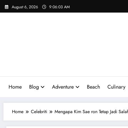
Skip
August 6, 2026
9:06:04 AM
to
content
Home
Blog
Adventure
Beach
Culinary
Home
Celebriti
Mengapa Kim Sae ron Tetap Jadi Salah