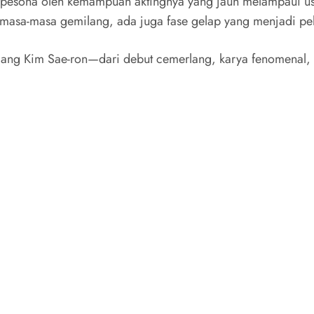
 terpesona oleh kemampuan aktingnya yang jauh melampaui us
a masa-masa gemilang, ada juga fase gelap yang menjadi pe
panjang Kim Sae-ron—dari debut cemerlang, karya fenomena