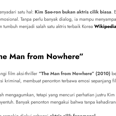
enyadari satu hal:
Kim Sae-ron bukan aktris cilik biasa
. 
an emosional. Tanpa perlu banyak dialog, ia mampu menyamp
 tumbuh menjadi salah satu aktris terbaik Korea
Wikipedi
The Man from Nowhere”
i film aksi-thriller
“The Man from Nowhere” (2010)
be
asi kriminal, membuat penonton terbawa emosi sepanjang fi
h mengagumkan, tetapi yang mencuri perhatian justru Kim
entuh. Banyak penonton mengakui bahwa tanpa kehadirannya,
an semakin diakui sebagai
aktris cilik fenomenal
.