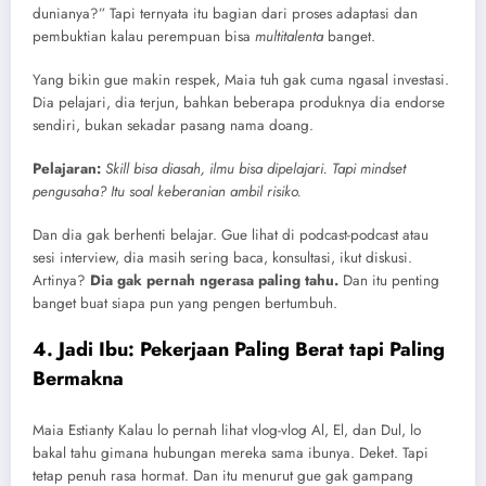
dunianya?” Tapi ternyata itu bagian dari proses adaptasi dan
pembuktian kalau perempuan bisa
multitalenta
banget.
Yang bikin gue makin respek, Maia tuh gak cuma ngasal investasi.
Dia pelajari, dia terjun, bahkan beberapa produknya dia endorse
sendiri, bukan sekadar pasang nama doang.
Pelajaran:
Skill bisa diasah, ilmu bisa dipelajari. Tapi mindset
pengusaha? Itu soal keberanian ambil risiko.
Dan dia gak berhenti belajar. Gue lihat di podcast-podcast atau
sesi interview, dia masih sering baca, konsultasi, ikut diskusi.
Artinya?
Dia gak pernah ngerasa paling tahu.
Dan itu penting
banget buat siapa pun yang pengen bertumbuh.
4. Jadi Ibu: Pekerjaan Paling Berat tapi Paling
Bermakna
Maia Estianty Kalau lo pernah lihat vlog-vlog Al, El, dan Dul, lo
bakal tahu gimana hubungan mereka sama ibunya. Deket. Tapi
tetap penuh rasa hormat. Dan itu menurut gue gak gampang