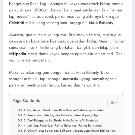
banget duo Ratu. Lagu-lagunya itu kayak soundtrack hidup remaja
galau di awal 2000-an. Dan di balik beat catchy dan lirik “teman
tapi mesra” itu, ada sosok perempuan yang akhirnya bikin gue
Celebriti
mikir ulang tentang kata “tangguh”:
Maia Estianty
.
Awalnya, gue cuma suka lagunya. Tapi makin ke sini, makin gue
dewasa dan baca-baca kisahnya, gue sadar: hidup Maia tuh bukan
cuma soal musik. Ini tentang bertahan, bangkit, dan tetap jalan
wikipedia
meski dunia kayak pengen ngejatuhin lo tiap hari. Dan
ya, itu relate banget sih.
Makanya sekarang gue pengen bahas Maia Estianty, bukan
sebagai artis aja, tapi sebagai
manusia
—yang banyak ngasih
pelajaran penting soal hidup, karier, dan harga diri.
Page Contents
1. Perjalanan Musik: Dari Ratu Sampai Mahakarya Produksi
2. Perceraian, Media, dan Kekuatan Mental yang Ngeri
3. Dari Panggung ke Bisnis: Maia Estianty Si Strategis
4. Jadi Ibu: Pekerjaan Paling Berat tapi Paling Bermakna
5. Gaya Hidup Sehat dan Self-care: Jangan Lupa Rawat Diri Sendiri