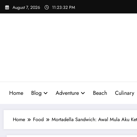
Skip
August 7, 2026
11:23:34 PM
to
content
Home
Blog
Adventure
Beach
Culinary
Home
Food
Mortadella Sandwich: Awal Mula Aku Ketag