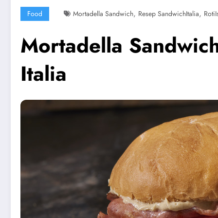
,
,
Food
Mortadella Sandwich
Resep SandwichItalia
RotiI
Mortadella Sandwich
Italia