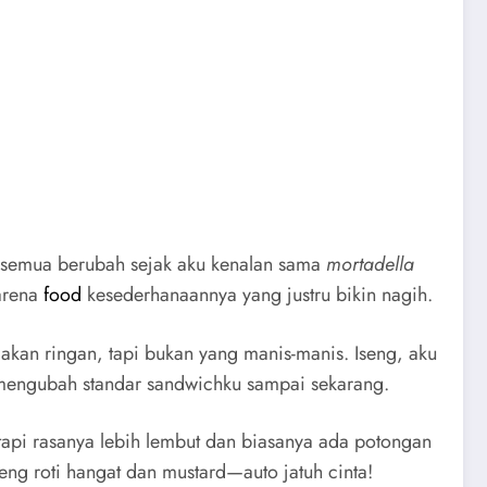
Tapi semua berubah sejak aku kenalan sama
mortadella
arena
food
kesederhanaannya yang justru bikin nagih.
 makan ringan, tapi bukan yang manis-manis. Iseng, aku
 mengubah standar sandwichku sampai sekarang.
m, tapi rasanya lebih lembut dan biasanya ada potongan
reng roti hangat dan mustard—auto jatuh cinta!