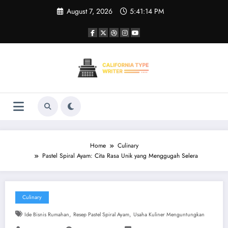
Skip
August 7, 2026
5:41:15 PM
to
content
Home
Culinary
Pastel Spiral Ayam: Cita Rasa Unik yang Menggugah Selera
Culinary
,
,
Ide Bisnis Rumahan
Resep Pastel Spiral Ayam
Usaha Kuliner Menguntungkan