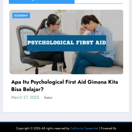
ECONOMY
Hotteok Isi Gula: Pancake Manis Korea yang
Menggoda Lidah
March 22, 2025
Aliya