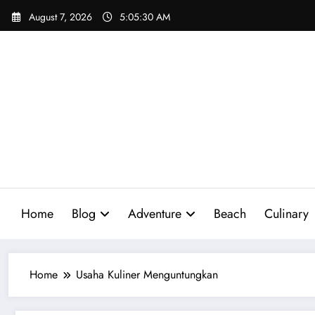
Skip
August 7, 2026
5:05:31 AM
to
content
Home
Blog
Adventure
Beach
Culinary
Home
Usaha Kuliner Menguntungkan