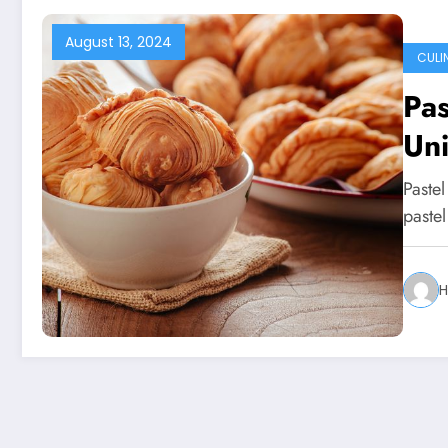
August 13, 2024
CULI
Pas
Un
Pastel
paste
H