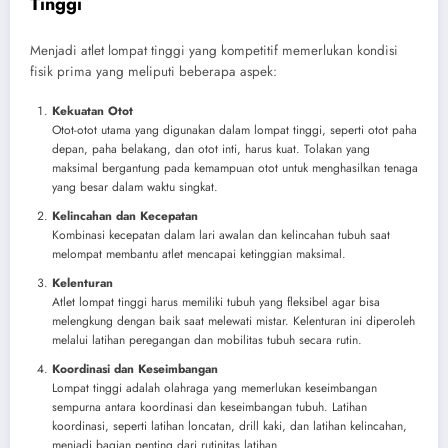
Tinggi
Menjadi atlet lompat tinggi yang kompetitif memerlukan kondisi
fisik prima yang meliputi beberapa aspek:
Kekuatan Otot
Otot-otot utama yang digunakan dalam lompat tinggi, seperti otot paha
depan, paha belakang, dan otot inti, harus kuat. Tolakan yang
maksimal bergantung pada kemampuan otot untuk menghasilkan tenaga
yang besar dalam waktu singkat.
Kelincahan dan Kecepatan
Kombinasi kecepatan dalam lari awalan dan kelincahan tubuh saat
melompat membantu atlet mencapai ketinggian maksimal.
Kelenturan
Atlet lompat tinggi harus memiliki tubuh yang fleksibel agar bisa
melengkung dengan baik saat melewati mistar. Kelenturan ini diperoleh
melalui latihan peregangan dan mobilitas tubuh secara rutin.
Koordinasi dan Keseimbangan
Lompat tinggi adalah olahraga yang memerlukan keseimbangan
sempurna antara koordinasi dan keseimbangan tubuh. Latihan
koordinasi, seperti latihan loncatan, drill kaki, dan latihan kelincahan,
menjadi bagian penting dari rutinitas latihan.