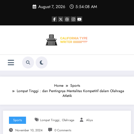
Skip
August 7, 2026
5:54:09 AM
to
content
Home
Sports
Lompat Tinggi : dan Pentingnya Mentalitas Kompetitif dalam Olahraga
Atletik
,
Sports
Lompat Tinggi
Olahraga
Aliya
November 10, 2024
0 Comments