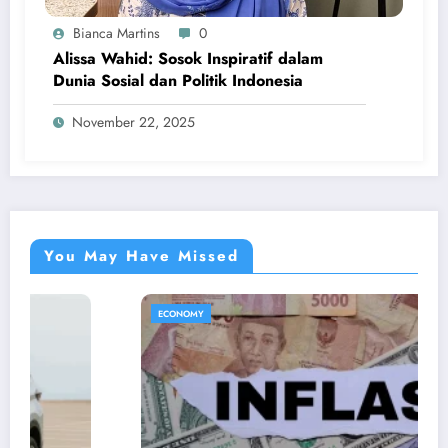
Bianca Martins
0
Alissa Wahid: Sosok Inspiratif dalam
Dunia Sosial dan Politik Indonesia
November 22, 2025
You May Have Missed
ECONOMY