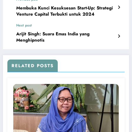
Membuka Kunci Kesuksesan Start-Up: Strategi
Venture Capital Terbukti untuk 2024
Next post
Arijit Singh: Suara Emas India yang
Menghipnotis
RELATED POSTS