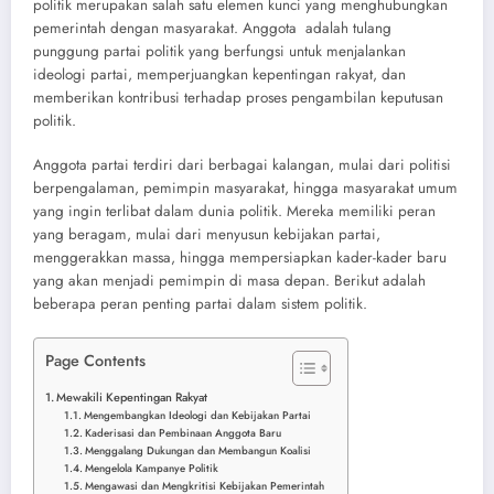
politik merupakan salah satu elemen kunci yang menghubungkan
pemerintah dengan masyarakat. Anggota adalah tulang
punggung partai politik yang berfungsi untuk menjalankan
ideologi partai, memperjuangkan kepentingan rakyat, dan
memberikan kontribusi terhadap proses pengambilan keputusan
politik.
Anggota partai terdiri dari berbagai kalangan, mulai dari politisi
berpengalaman, pemimpin masyarakat, hingga masyarakat umum
yang ingin terlibat dalam dunia politik. Mereka memiliki peran
yang beragam, mulai dari menyusun kebijakan partai,
menggerakkan massa, hingga mempersiapkan kader-kader baru
yang akan menjadi pemimpin di masa depan. Berikut adalah
beberapa peran penting partai dalam sistem politik.
Page Contents
Mewakili Kepentingan Rakyat
Mengembangkan Ideologi dan Kebijakan Partai
Kaderisasi dan Pembinaan Anggota Baru
Menggalang Dukungan dan Membangun Koalisi
Mengelola Kampanye Politik
Mengawasi dan Mengkritisi Kebijakan Pemerintah