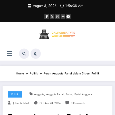
Skip
August 8, 2026
1:56:38 AM
to
content
Home
Politik
Peran Anggota Partai dalam Sistem Politik
,
,
,
Politik
Anggota
Anggota Partai
Partai
Partai Anggota
Julian Mitchell
October 28, 2024
0 Comments