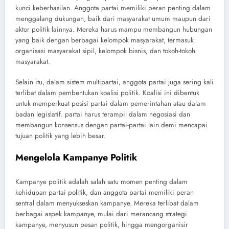
kunci keberhasilan. Anggota partai memiliki peran penting dalam
menggalang dukungan, baik dari masyarakat umum maupun dari
aktor politik lainnya. Mereka harus mampu membangun hubungan
yang baik dengan berbagai kelompok masyarakat, termasuk
organisasi masyarakat sipil, kelompok bisnis, dan tokoh-tokoh
masyarakat.
Selain itu, dalam sistem multipartai, anggota partai juga sering kali
terlibat dalam pembentukan koalisi politik. Koalisi ini dibentuk
untuk memperkuat posisi partai dalam pemerintahan atau dalam
badan legislatif. partai harus terampil dalam negosiasi dan
membangun konsensus dengan partai-partai lain demi mencapai
tujuan politik yang lebih besar.
Mengelola Kampanye Politik
Kampanye politik adalah salah satu momen penting dalam
kehidupan partai politik, dan anggota partai memiliki peran
sentral dalam menyukseskan kampanye. Mereka terlibat dalam
berbagai aspek kampanye, mulai dari merancang strategi
kampanye, menyusun pesan politik, hingga mengorganisir