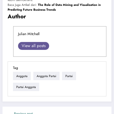
Baca Juga Artikel dari:
The Role of Data Mining and Visualization in
Predicting Future Business Trends
Author
Julian Mitchell
View all posts
Tag
Anggota
Anggota Partai
Partai
Partai Anggota
Previous post