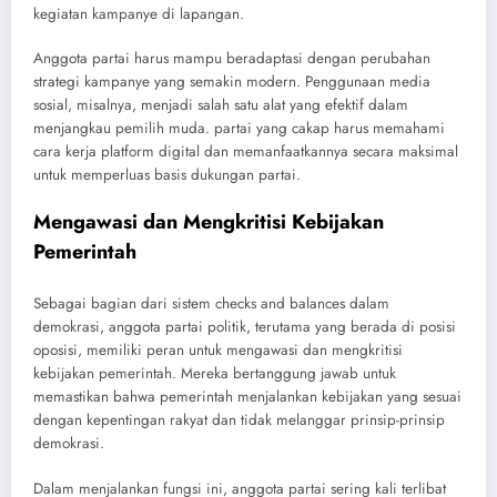
kegiatan kampanye di lapangan.
Anggota partai harus mampu beradaptasi dengan perubahan
strategi kampanye yang semakin modern. Penggunaan media
sosial, misalnya, menjadi salah satu alat yang efektif dalam
menjangkau pemilih muda. partai yang cakap harus memahami
cara kerja platform digital dan memanfaatkannya secara maksimal
untuk memperluas basis dukungan partai.
Mengawasi dan Mengkritisi Kebijakan
Pemerintah
Sebagai bagian dari sistem checks and balances dalam
demokrasi, anggota partai politik, terutama yang berada di posisi
oposisi, memiliki peran untuk mengawasi dan mengkritisi
kebijakan pemerintah. Mereka bertanggung jawab untuk
memastikan bahwa pemerintah menjalankan kebijakan yang sesuai
dengan kepentingan rakyat dan tidak melanggar prinsip-prinsip
demokrasi.
Dalam menjalankan fungsi ini, anggota partai sering kali terlibat