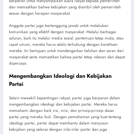
berperan untuk menyampaikan suara rakyat kepada pemerintah
dan memastikan bahwa kebijakan yang diambil oleh pemerintah
sesuai dengan harapan masyarakat.
Anggota partai juga bertanggung jawab untuk melakukan
komunikasi yang efektif dengan masyarakat. Melalui berbagai
saluran, baik itu melalui media sosial, pertemuan tatap muka, atau
rapat umum, mereka harus selalu terhubung dengan konstituen
mereka. Ini bertujuan untuk mendengarkan keluhan dan saran dari
masyarakat serta memastikan bahwa partai tetap relevan dan dapat
dipercaya.
Mengembangkan Ideologi dan Kebijakan
Partai
Selain mewakili kepentingan rakyat, partai juga berperan dalam
mengembangkan ideologi dan kebijakan partai. Mereka harus
memahami dengan baik visi, misi, dan prinsip-prinsip dasar
partai yang mereka ikuti. Dengan pemahaman yang kuat tentang
ideologi partai, partai dapat membantu dalam menyusun
kebijakan yang selaras dengan nilai-nilai partai dan juga