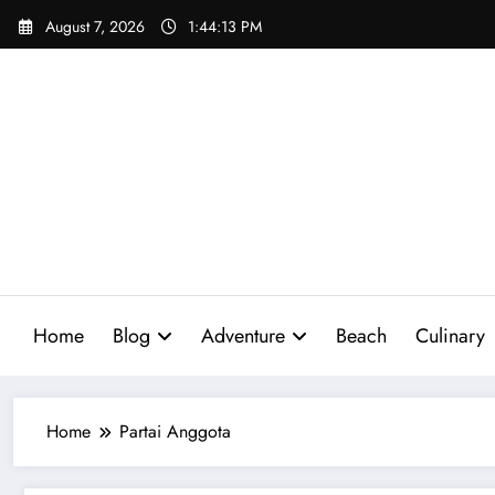
Skip
August 7, 2026
1:44:14 PM
to
content
Home
Blog
Adventure
Beach
Culinary
Home
Partai Anggota