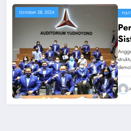
October 28, 2024
POLIT
Per
Sis
Anggo
struk
demok
J