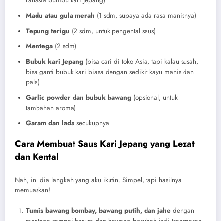
rahasia bumbu kari Jepang)
Madu atau gula merah
(1 sdm, supaya ada rasa manisnya)
Tepung terigu
(2 sdm, untuk pengental saus)
Mentega
(2 sdm)
Bubuk kari Jepang
(bisa cari di toko Asia, tapi kalau susah,
bisa ganti bubuk kari biasa dengan sedikit kayu manis dan
pala)
Garlic powder dan bubuk bawang
(opsional, untuk
tambahan aroma)
Garam dan lada
secukupnya
Cara Membuat Saus Kari Jepang yang Lezat
dan Kental
Nah, ini dia langkah yang aku ikutin. Simpel, tapi hasilnya
memuaskan!
Tumis bawang bombay, bawang putih, dan jahe
dengan
mentega sampai harum dan bawang berubah jadi transparan.