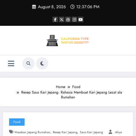
Skip
August 8, 2026
12:37:06 PM
to
content
Home
Food
Resep Saus Kari Jepang: Rahasia Membuat Kari Jepang Lezat ala
Rumahan
Food
,
,
Masakan Jepang Rumahan
Resep Kari Jepang
Saus Kari Jepang
Aliya