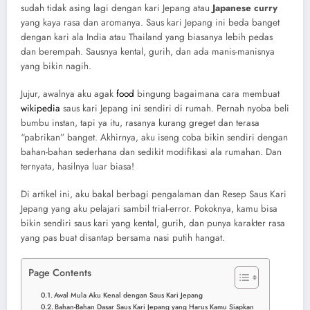
sudah tidak asing lagi dengan kari Jepang atau
Japanese curry
yang kaya rasa dan aromanya. Saus kari Jepang ini beda banget
dengan kari ala India atau Thailand yang biasanya lebih pedas
dan berempah. Sausnya kental, gurih, dan ada manis-manisnya
yang bikin nagih.
Jujur, awalnya aku agak
food
bingung bagaimana cara membuat
wikipedia
saus kari Jepang ini sendiri di rumah. Pernah nyoba beli
bumbu instan, tapi ya itu, rasanya kurang greget dan terasa
“pabrikan” banget. Akhirnya, aku iseng coba bikin sendiri dengan
bahan-bahan sederhana dan sedikit modifikasi ala rumahan. Dan
ternyata, hasilnya luar biasa!
Di artikel ini, aku bakal berbagi pengalaman dan Resep Saus Kari
Jepang yang aku pelajari sambil trial-error. Pokoknya, kamu bisa
bikin sendiri saus kari yang kental, gurih, dan punya karakter rasa
yang pas buat disantap bersama nasi putih hangat.
Page Contents
Awal Mula Aku Kenal dengan Saus Kari Jepang
Bahan-Bahan Dasar Saus Kari Jepang yang Harus Kamu Siapkan