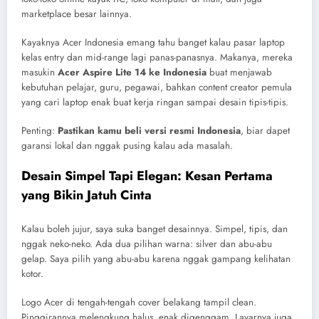
marketplace besar lainnya.
Kayaknya Acer Indonesia emang tahu banget kalau pasar laptop
kelas entry dan mid-range lagi panas-panasnya. Makanya, mereka
masukin
Acer Aspire Lite 14 ke Indonesia
buat menjawab
kebutuhan pelajar, guru, pegawai, bahkan content creator pemula
yang cari laptop enak buat kerja ringan sampai desain tipis-tipis.
Penting:
Pastikan kamu beli versi resmi Indonesia
, biar dapet
garansi lokal dan nggak pusing kalau ada masalah.
Desain Simpel Tapi Elegan: Kesan Pertama
yang Bikin Jatuh Cinta
Kalau boleh jujur, saya suka banget desainnya. Simpel, tipis, dan
nggak neko-neko. Ada dua pilihan warna: silver dan abu-abu
gelap. Saya pilih yang abu-abu karena nggak gampang kelihatan
kotor.
Logo Acer di tengah-tengah cover belakang tampil clean.
Pinggirannya melengkung halus, enak digenggam. Layarnya juga