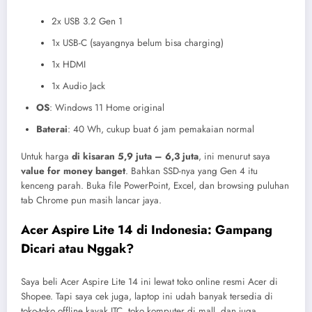
2x USB 3.2 Gen 1
1x USB-C (sayangnya belum bisa charging)
1x HDMI
1x Audio Jack
OS
: Windows 11 Home original
Baterai
: 40 Wh, cukup buat 6 jam pemakaian normal
Untuk harga
di kisaran 5,9 juta – 6,3 juta
, ini menurut saya
value for money banget
. Bahkan SSD-nya yang Gen 4 itu
kenceng parah. Buka file PowerPoint, Excel, dan browsing puluhan
tab Chrome pun masih lancar jaya.
Acer Aspire Lite 14 di Indonesia: Gampang
Dicari atau Nggak?
Saya beli Acer Aspire Lite 14 ini lewat toko online resmi Acer di
Shopee. Tapi saya cek juga, laptop ini udah banyak tersedia di
toko-toko offline kayak ITC, toko komputer di mall, dan juga