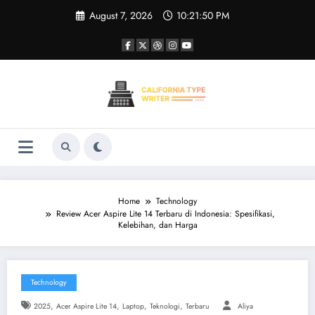
Skip
August 7, 2026
10:21:51 PM
to
content
Home
Technology
Review Acer Aspire Lite 14 Terbaru di Indonesia: Spesifikasi,
Kelebihan, dan Harga
Technology
,
,
,
,
2025
Acer Aspire Lite 14
Laptop
Teknologi
Terbaru
Aliya