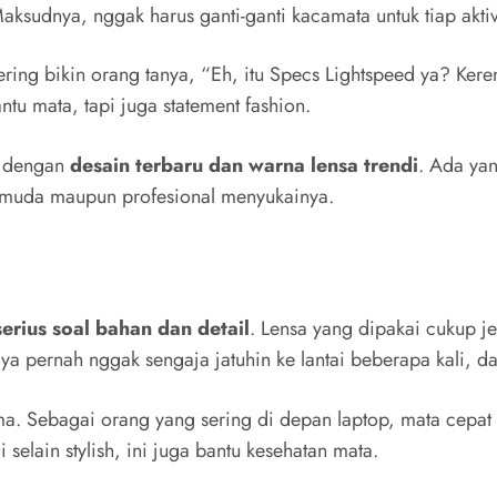
a pernah nggak sengaja jatuhin ke lantai beberapa kali, da
ma. Sebagai orang yang sering di depan laptop, mata cepat
di selain stylish, ini juga bantu kesehatan mata.
an
fitur polarized
yang bikin nyaman buat berkendara siang 
gan tetap jelas tanpa silau. Keren kan?
 Peminatnya?
da beberapa faktor:
klasik untuk jangka panjang.
ipakai lama.
ologi anti-scratch.