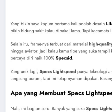
langsung buram, tapi ini tetap nyaman dipakai. Rasan
Apa yang Membuat Specs Lightspe
Nah, ini bagian seru. Banyak yang suka
Specs Light
ini cocok buat kerja, nongkrong, atau even formal.” M
Selain itu, ada juga faktor sosial. Pakai kacamata ini
Saya sendiri merasa, kacamata ini bukan cuma alat ban
Kalau soal tren, Specs Lightspeed juga cepat adapta
selfie auto kece. Jadi, nggak heran kalau banyak an
Kualitas dari Specs Lightspeed
Kalau kita bicara kualitas, saya bisa bilang ini
Specs s