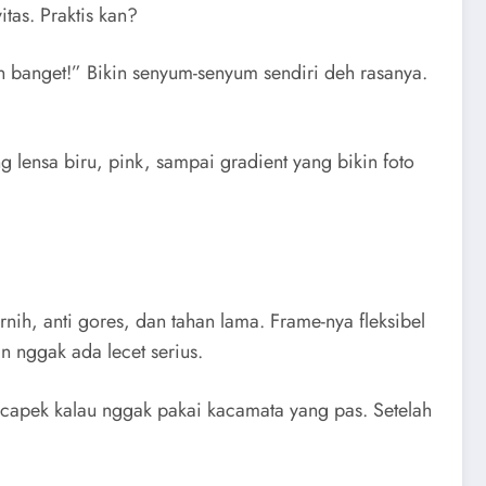
n nggak ada lecet serius.
 capek kalau nggak pakai kacamata yang pas. Setelah
hari. Saya pernah motornya siang-siang, sinar