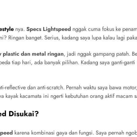
ya kayak kacamata ini ngerti kebutuhan orang aktif macam s
ed Disukai?
speed
karena kombinasi gaya dan fungsi. Saya pernah ngo
aksudnya, nggak harus ganti-ganti kacamata untuk tiap aktivi
 sering bikin orang tanya, “Eh, itu Specs Lightspeed ya? Ke
tu mata, tapi juga statement fashion.
si dengan
desain terbaru dan warna lensa trendi
. Ada yan
ak muda maupun profesional menyukainya.
erius soal bahan dan detail
. Lensa yang dipakai cukup je