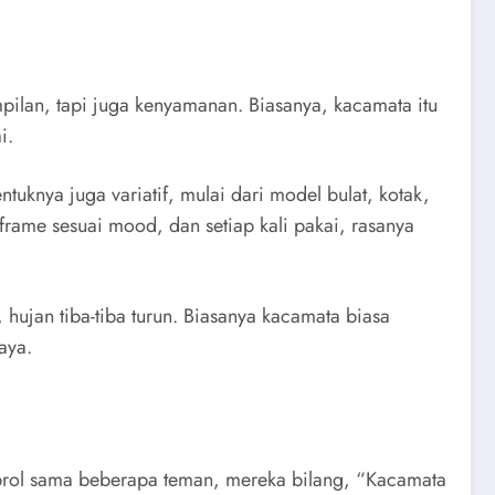
aya.
brol sama beberapa teman, mereka bilang, “Kacamata
tas. Praktis kan?
ren banget!” Bikin senyum-senyum sendiri deh rasanya.
g lensa biru, pink, sampai gradient yang bikin foto
rnih, anti gores, dan tahan lama. Frame-nya fleksibel