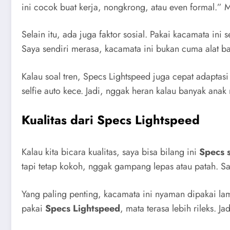
tapi tetap kokoh, nggak gampang lepas atau patah. Say
Yang paling penting, kacamata ini nyaman dipakai la
pakai
Specs Lightspeed
, mata terasa lebih rileks. Ja
Selain itu, Specs Lightspeed kadang dilengkapi deng
matahari langsung ke mata, tapi lensa ini bikin pandan
Mengapa Specs Lightspeed Banyak
Kalau ditanya kenapa banyak peminat, menurut saya a
Desain kekinian
– Sesuai tren fashion, tapi tetap 
Kenyamanan tinggi
– Ringan, fleksibel, cocok d
Kualitas premium
– Bahan awet, lensa jernih, tekn