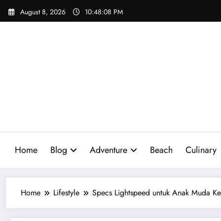
Skip
August 8, 2026
10:48:09 PM
to
content
Home
Blog
Adventure
Beach
Culinary
Home
Lifestyle
Specs Lightspeed untuk Anak Muda Keki