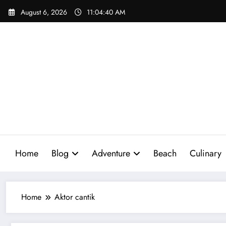
Skip
August 6, 2026
11:04:41 AM
to
content
Home
Blog
Adventure
Beach
Culinary
Home
Aktor cantik