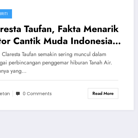
RITI
resta Taufan, Fakta Menarik
tor Cantik Muda Indonesia
g Kian Bersinar
Claresta Taufan semakin sering muncul dalam
gai perbincangan penggemar hiburan Tanah Air.
hnya yang…
Read More
etan
0 Comments