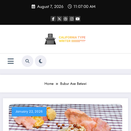
Skip
August 7, 2026
11:07:00 AM
to
content
Home
Bubur Ase Betawi
January 22, 2026