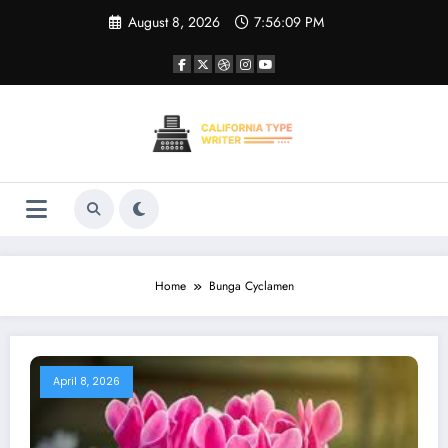
Skip
August 8, 2026
7:56:09 PM
to
content
Home
Bunga Cyclamen
April 8, 2026