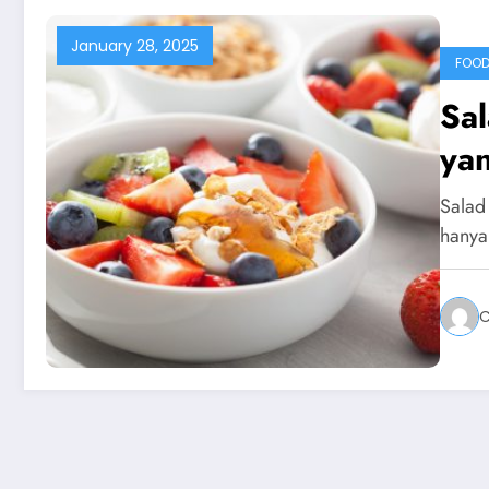
January 28, 2025
FOOD
Sa
ya
Salad
hanya
C