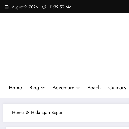
Skip
August 9, 2026
11:40:00 AM
to
content
Home
Blog
Adventure
Beach
Culinary
Home
Hidangan Segar