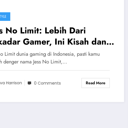
TYLE
s No Limit: Lebih Dari
adar Gamer, Ini Kisah dan
ajaran yang Bisa Kamu Petik
No Limit dunia gaming di Indonesia, pasti kamu
h denger nama Jess No Limit,…
Read More
va Harrison
0 Comments