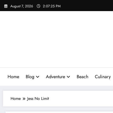
Skip
August 7, 2026
2:07:26 PM
to
content
Home
Blog
Adventure
Beach
Culinary
Home
Jess No Limit