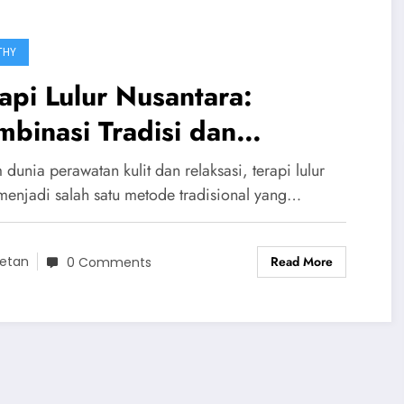
THY
api Lulur Nusantara:
binasi Tradisi dan
cantikan 2026
dunia perawatan kulit dan relaksasi, terapi lulur
 menjadi salah satu metode tradisional yang…
Read More
etan
0 Comments