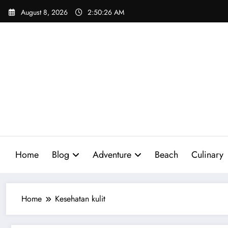
Skip
August 8, 2026
2:50:27 AM
to
content
Home
Blog
Adventure
Beach
Culinary
Home
Kesehatan kulit