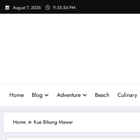
Skip
August 7, 2026
9:35:55 PM
to
content
Home
Blog
Adventure
Beach
Culinary
Home
Kue Bikang Mawar