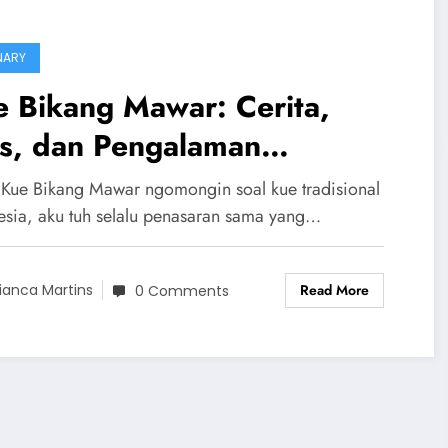
NARY
 Bikang Mawar: Cerita,
ps, dan Pengalaman
mbuatnya yang Anti Gagal
 Kue Bikang Mawar ngomongin soal kue tradisional
esia, aku tuh selalu penasaran sama yang…
Read More
ianca Martins
0 Comments