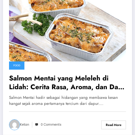
FOOD
Salmon Mentai yang Meleleh di
Lidah: Cerita Rasa, Aroma, dan Daya
Pikat Kuliner Modern
Salmon Mentai hadir sebagai hidangan yang membawa kesan
hangat sejak aroma pertamanya tercium dari dapur.…
Ketan
0 Comments
Read More