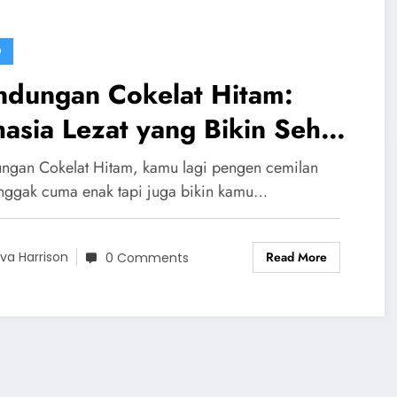
D
ndungan Cokelat Hitam:
asia Lezat yang Bikin Sehat
n Bahagia
ngan Cokelat Hitam, kamu lagi pengen cemilan
nggak cuma enak tapi juga bikin kamu…
Read More
va Harrison
0 Comments