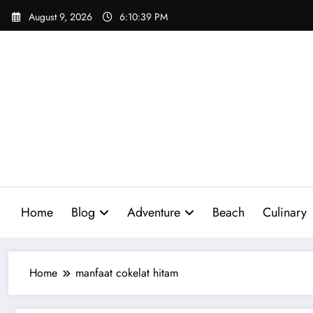
Skip
August 9, 2026
6:10:40 PM
to
content
Home
Blog
Adventure
Beach
Culinary
Home
manfaat cokelat hitam