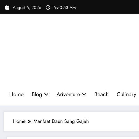
Skip
August 6, 2026
6:50:54 AM
to
content
Home
Blog
Adventure
Beach
Culinary
Home
Manfaat Daun Sang Gajah