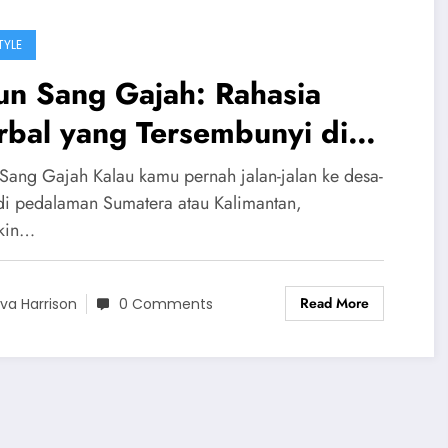
TYLE
un Sang Gajah: Rahasia
rbal yang Tersembunyi di
ik Daun Raksasa
Sang Gajah Kalau kamu pernah jalan-jalan ke desa-
di pedalaman Sumatera atau Kalimantan,
kin…
Read More
va Harrison
0 Comments