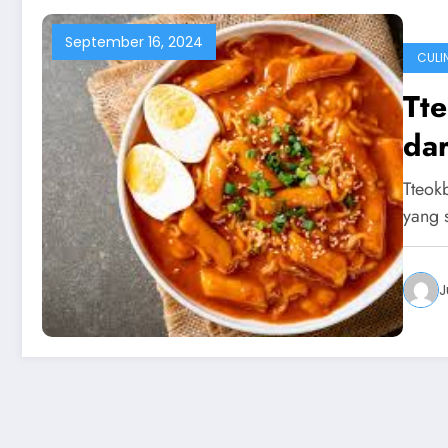
September 16, 2024
CULI
Tte
dar
Tteok
yang 
J