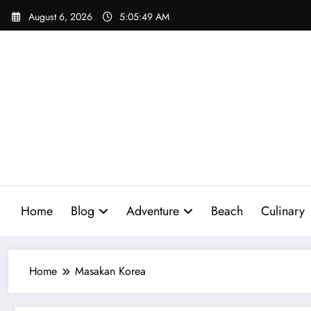
Skip
August 6, 2026
5:05:50 AM
to
content
Home
Blog
Adventure
Beach
Culinary
Home
Masakan Korea