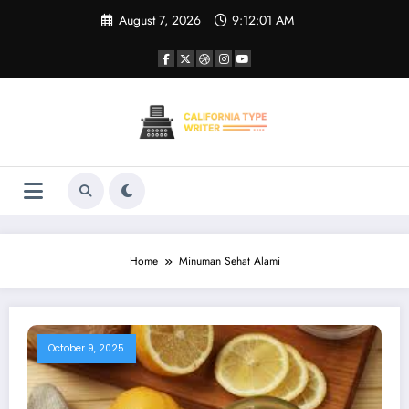
Skip
August 7, 2026
9:12:01 AM
to
content
Home
Minuman Sehat Alami
October 9, 2025