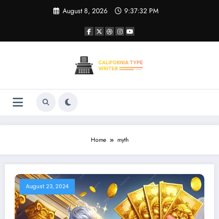
Skip
August 8, 2026
9:37:33 PM
to
content
Home
myth
August 23, 2024