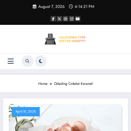
Skip
August 7, 2026
4:14:21 PM
to
content
Home
Odading Cokelat Karamel
April 16, 2025