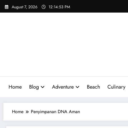
Skip
August 7, 2026
12:14:54 PM
to
content
Home
Blog
Adventure
Beach
Culinary
Home
Penyimpanan DNA Aman