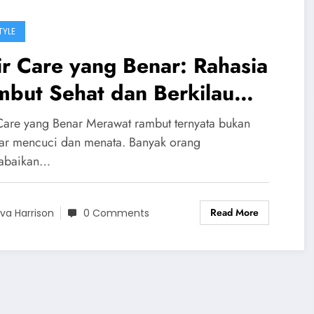
TYLE
r Care yang Benar: Rahasia
mbut Sehat dan Berkilau
iap Hari
Care yang Benar Merawat rambut ternyata bukan
ar mencuci dan menata. Banyak orang
abaikan…
Read More
va Harrison
0 Comments