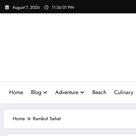
Skip
August 7, 2026
11:36:02 PM
to
content
Home
Blog
Adventure
Beach
Culinary
Home
Rambut Sehat