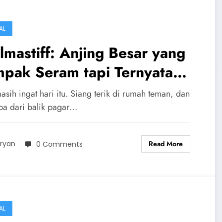
AL
lmastiff: Anjing Besar yang
mpak Seram tapi Ternyata
nyayang Banget!
sih ingat hari itu. Siang terik di rumah teman, dan
iba dari balik pagar…
Read More
ryan
0 Comments
AL