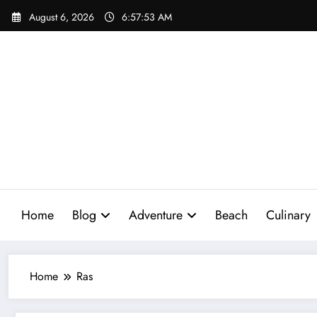
Skip
August 6, 2026
6:57:54 AM
to
content
Home
Blog
Adventure
Beach
Culinary
Home
Ras