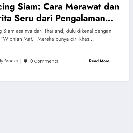
cing Siam: Cara Merawat dan
ita Seru dari Pengalaman
badi
g Siam asalnya dari Thailand, dulu dikenal dengan
“Wichian Mat.” Mereka punya ciri khas…
Read More
ily Brooks
0 Comments