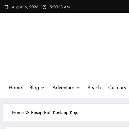
Skip
August 6, 2026
5:20:19 AM
to
content
Home
Blog
Adventure
Beach
Culinary
Home
Resep Roti Kentang Keju