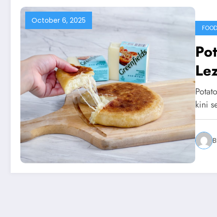
October 6, 2025
FOO
Pot
Le
Potato
kini 
B