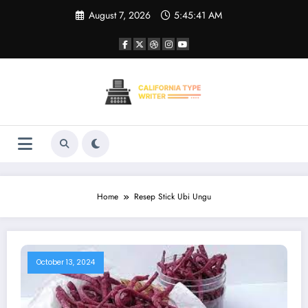
Skip
August 7, 2026
5:45:41 AM
to
content
Home
Resep Stick Ubi Ungu
October 13, 2024