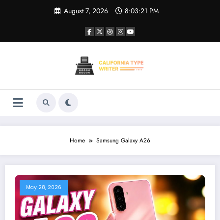
Skip
August 7, 2026
8:03:21 PM
to
content
Home
Samsung Galaxy A26
May 28, 2026