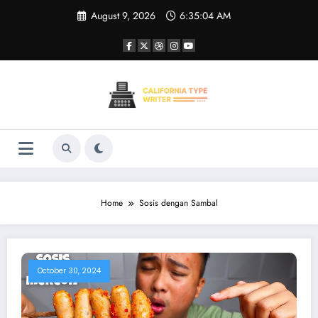
Skip
August 9, 2026
6:35:04 AM
to
content
Home
Sosis dengan Sambal
October 30, 2024