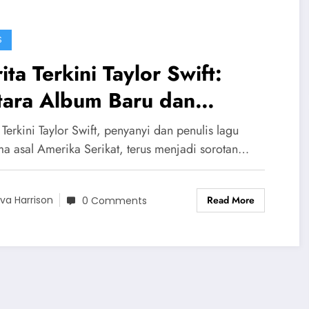
S
ita Terkini Taylor Swift:
tara Album Baru dan
hidupan Pribadi
 Terkini Taylor Swift, penyanyi dan penulis lagu
ma asal Amerika Serikat, terus menjadi sorotan…
Read More
va Harrison
0 Comments