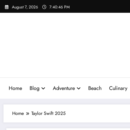
Skip
August 7, 2026
7:40:47 PM
to
content
Home
Blog
Adventure
Beach
Culinary
Home
Taylor Swift 2025