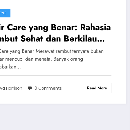
TYLE
r Care yang Benar: Rahasia
mbut Sehat dan Berkilau
iap Hari
Care yang Benar Merawat rambut ternyata bukan
ar mencuci dan menata. Banyak orang
abaikan…
Read More
va Harrison
0 Comments