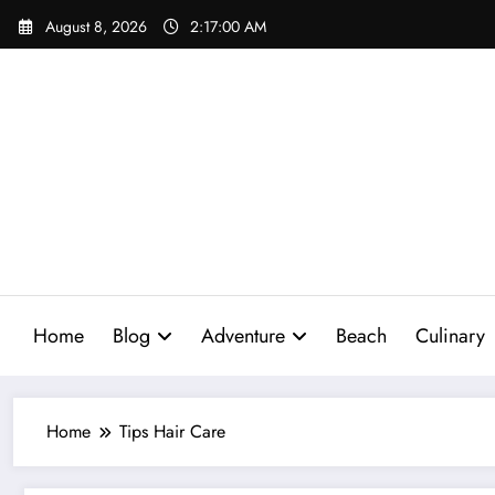
Skip
August 8, 2026
2:17:01 AM
to
content
Home
Blog
Adventure
Beach
Culinary
Home
Tips Hair Care