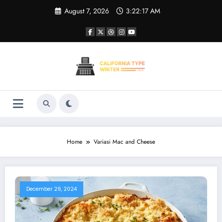
Skip
August 7, 2026
3:22:17 AM
to
content
Home
Variasi Mac and Cheese
December 29, 2024