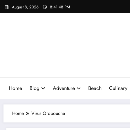
Skip
August 8, 2026
8:41:49 PM
to
content
Home
Blog
Adventure
Beach
Culinary
Home
Virus Oropouche