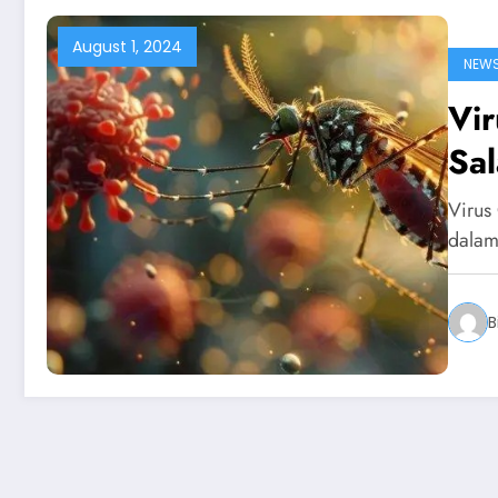
August 1, 2024
NEW
Vi
Sal
Virus
dalam
B