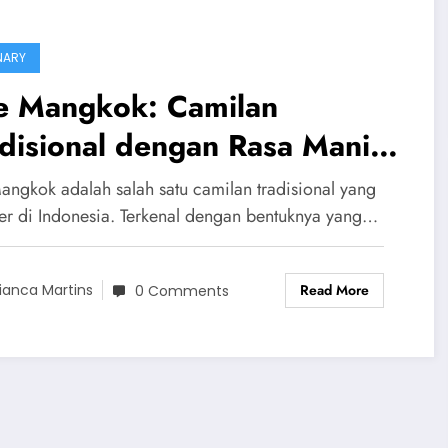
NARY
e Mangkok: Camilan
disional dengan Rasa Manis
g Melekat di Hati
angkok adalah salah satu camilan tradisional yang
er di Indonesia. Terkenal dengan bentuknya yang…
Read More
ianca Martins
0 Comments