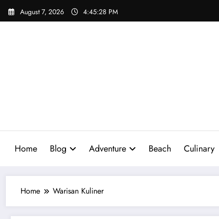
Skip
August 7, 2026
4:45:29 PM
to
content
Home
Blog
Adventure
Beach
Culinary
Home
Warisan Kuliner