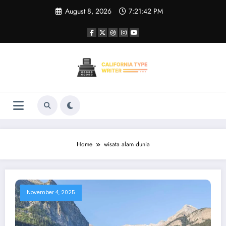
Skip
August 8, 2026
7:21:42 PM
to
content
Home
wisata alam dunia
November 4, 2025