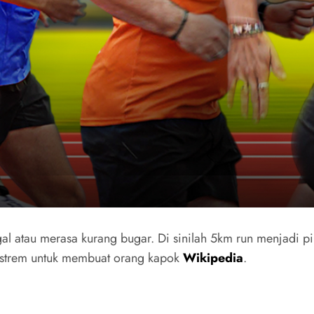
al atau merasa kurang bugar. Di sinilah 5km run menjadi p
 ekstrem untuk membuat orang kapok
Wikipedia
.