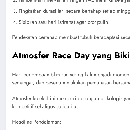
Tambahkan interval lari ringan 1–2 menit di sela ja
Tingkatkan durasi lari secara bertahap setiap ming
Sisipkan satu hari istirahat agar otot pulih.
Pendekatan bertahap membuat tubuh beradaptasi seca
Atmosfer Race Day yang Biki
Hari perlombaan 5km run sering kali menjadi momen p
semangat, dan peserta melakukan pemanasan bersam
Atmosfer kolektif ini memberi dorongan psikologis ya
kompetitif sekaligus solidaritas.
Headline Pendalaman: