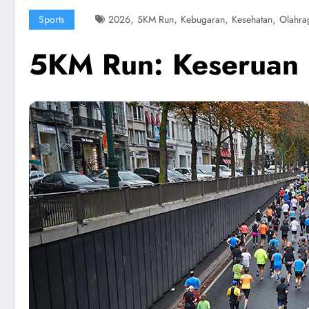
,
,
,
,
Sports
2026
5KM Run
Kebugaran
Kesehatan
Olahra
5KM Run: Keseruan L