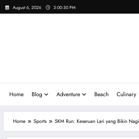
Skip
August 6, 2026
3:00:32 PM
to
content
Home
Blog
Adventure
Beach
Culinary
Home
Sports
5KM Run: Keseruan Lari yang Bikin Nag