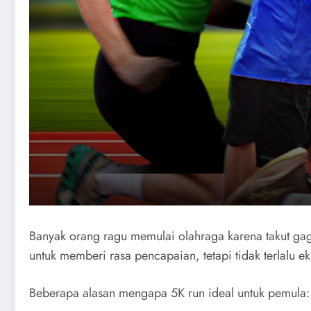
Banyak orang ragu memulai olahraga karena takut gag
untuk memberi rasa pencapaian, tetapi tidak terlalu
Beberapa alasan mengapa 5K run ideal untuk pemula: