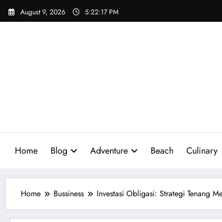
Skip
August 9, 2026
5:22:18 PM
to
content
Home
Blog
Adventure
Beach
Culinary
Home
Bussiness
Investasi Obligasi: Strategi Tenang 