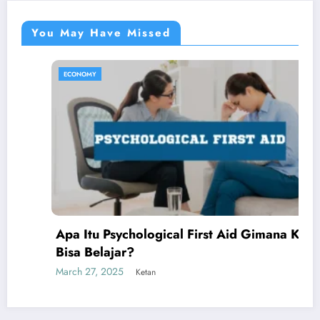
You May Have Missed
ECONOMY
Apa Itu Psychological First Aid Gimana Kita
Bisa Belajar?
H
arch 27, 2025
Ketan
M
Ma