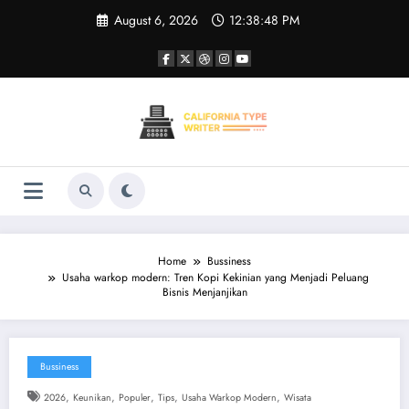
Skip
August 6, 2026
12:38:49 PM
to
content
Home
Bussiness
Usaha warkop modern: Tren Kopi Kekinian yang Menjadi Peluang
Bisnis Menjanjikan
Bussiness
,
,
,
,
,
2026
Keunikan
Populer
Tips
Usaha Warkop Modern
Wisata