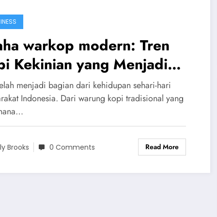
INESS
aha warkop modern: Tren
i Kekinian yang Menjadi
uang Bisnis Menjanjikan
telah menjadi bagian dari kehidupan sehari-hari
rakat Indonesia. Dari warung kopi tradisional yang
rhana…
Read More
ily Brooks
0 Comments