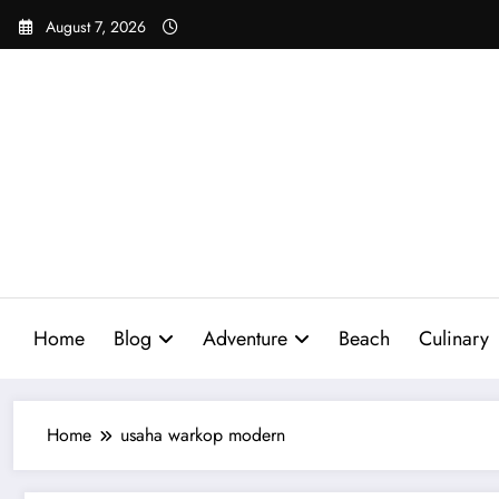
Skip
August 7, 2026
to
content
Home
Blog
Adventure
Beach
Culinary
Home
usaha warkop modern